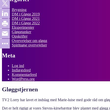
Brygning
DM i Gløgg 2019
DM i Gløgg 2021
DM i Gløgg 2022
Eksperimenter
Gløggtanker
Opskrifter
Overvejelser om gløgg
Spirituøse overvejelser
Meta
Log ind
Indlægsfeed
Kommentarfeed
WordPress.org
Gløggstjernen
TV2 Lorry har lavet et indslag med Marie-luise med gode råd om gl
Det er helt rigtigt at vores Stevns-kirsebærtræ blev plantet med gløgg (