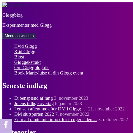
Hop
til
Gløggblog
indhold
Eksperimenter med Gløgg
Menu og widgets
Hvid Gløgg
Rød Gløgg
Blost
Gløggekstrakt
Om Gløggblog.dk
Book Marie-luise til din Gløgg event
Seneste indlæg
Et benspænd af rang
3. november 2023
Julens tidlige overtag
6. januar 2023
I en sen aftentime efter DM i Gløgg …
21. november 2022
DM slutspurten 2022
7. november 2022
En mail ramte min inbox for to uger siden…
3. oktober 2022
Kategorier