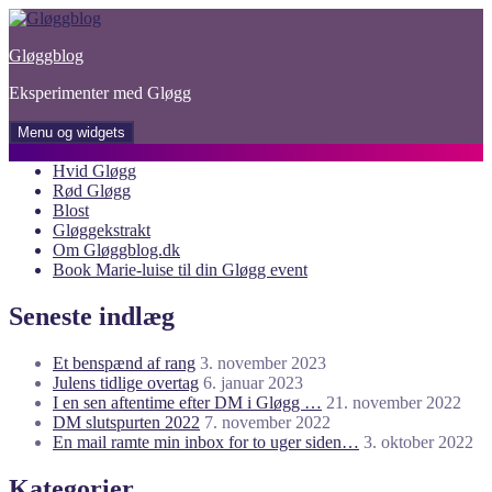
Hop
til
Gløggblog
indhold
Eksperimenter med Gløgg
Menu og widgets
Hvid Gløgg
Rød Gløgg
Blost
Gløggekstrakt
Om Gløggblog.dk
Book Marie-luise til din Gløgg event
Seneste indlæg
Et benspænd af rang
3. november 2023
Julens tidlige overtag
6. januar 2023
I en sen aftentime efter DM i Gløgg …
21. november 2022
DM slutspurten 2022
7. november 2022
En mail ramte min inbox for to uger siden…
3. oktober 2022
Kategorier