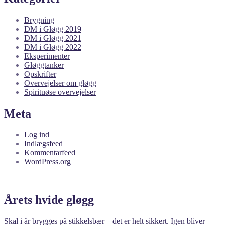
Brygning
DM i Gløgg 2019
DM i Gløgg 2021
DM i Gløgg 2022
Eksperimenter
Gløggtanker
Opskrifter
Overvejelser om gløgg
Spirituøse overvejelser
Meta
Log ind
Indlægsfeed
Kommentarfeed
WordPress.org
Årets hvide gløgg
Skal i år brygges på stikkelsbær – det er helt sikkert. Igen bliver