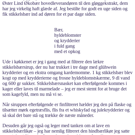
Øster Lind Økobær hovedleverandøren til den gløggekstrakt, dem
har jeg virkelig haft glæde af. Jeg bestilte for godt en uge siden og
fik stikkelsbær ind ad døren for et par dage siden.
Bær,
hyldeblomster
og krydderier
i fuld gang
med et opkog
Ude i køkkenet er jeg i gang med at filtrere den lækre
stikkelsbærsirup, der nu har trukket i tre dage med glühwein
krydderier og en ekstra omgang kardemomme. 1 kg stikkelsbær blev
kogt op med krydderierne og frosne hyldeblomstskærme, 9 dl vand
og 600 gr sukker. Stikkelsbærsnasket kan efterfølgende kommes i
kager eller laves til marmelade – jeg er mest stemt for at bruge det
som kagefyld, men nu må vi se.
Når siruppen efterfølgende er finfiltreret hælder jeg den på flaske og
tilsætter mørk egetræsflis, flis fra et whiskyfad og julekrydderier og
så skal det bare stå og trække de næste måneder.
Desuden går jeg også og leger med tanken om at lave en
stikkelsbærlikør – jeg har nemlig filtreret den hindbærlikør jeg satte