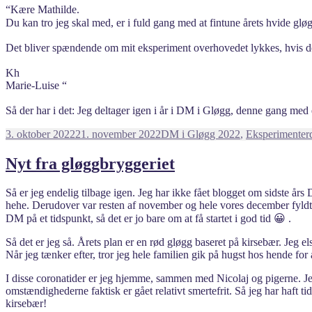
“Kære Mathilde.
Du kan tro jeg skal med, er i fuld gang med at fintune årets hvide glø
Det bliver spændende om mit eksperiment overhovedet lykkes, hvis de
Kh
Marie-Luise “
Så der har i det: Jeg deltager igen i år i DM i Gløgg, denne gang me
Udgivet
Kategorier
3. oktober 2022
21. november 2022
DM i Gløgg 2022
,
Eksperimenter
i
Nyt fra gløggbryggeriet
Så er jeg endelig tilbage igen. Jeg har ikke fået blogget om sidste års
hehe. Derudover var resten af november og hele vores december fyldt med
DM på et tidspunkt, så det er jo bare om at få startet i god tid 😀 .
Så det er jeg så. Årets plan er en rød gløgg baseret på kirsebær. Jeg 
Når jeg tænker efter, tror jeg hele familien gik på hugst hos hende for a
I disse coronatider er jeg hjemme, sammen med Nicolaj og pigerne. Jeg
omstændighederne faktisk er gået relativt smertefrit. Så jeg har haft tid
kirsebær!