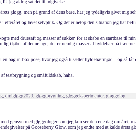
fik jeg aldrig sat det til udgivelse.
årets gløgg, men på grund af dens base, har jeg tydeligvis givet mig se
 efteråret og lavet selvpluk. Og det er netop den situation jeg har befun
kogte med druesaft og masser af sukker, for at skabe en startbase til mi
tlig i løbet af denne uge, der er nemlig masser af hyldebær på træerne
 en bag-in-box pose, hvor jeg også tilsætter hyldebærmjød – og så får det
r af testbrygning og småfuldskab, haha.
gg
,
dmigløgg2023
,
gløggbrygning
,
gløggeksperimenter
,
gløggolog
ldt med gensyn med gløggologer som jeg kun ser den ene dag om året, m
kendegivelser på Gooseberry Glow, som jeg endte med at kalde årets gl