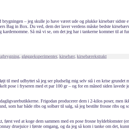
d brygningen – jeg skulle jo have været ude og plukke kirsebær sidste ef
-liters Bag in Box. Du ved, dem der laver verdens måske bedste kirsebærv
 og kardemomme. Så må vi se, om det jeg har i tankerne kommer til at 
ggbrygning
,
gløggeksperimenter
,
kirsebær
,
kirsebærekstrakt
sløjt til med udbyttet så jeg ser pludselig mig selv stå i en krise grunde
kelt pose i fryseren med et par 100 gr – og for en måned siden lavede je
i dagligvarebutikkerne. Frigodan producerer dem i 2-kilos poser, men ik
and, som har både ribs og solbær til salg, så jeg bestilte frosne ribs og 
akt, først ved at koge dem sammen med en pose frosne hyldeblomster (en 
nnay druejuice i første omgang, og da jeg så kom i tanke om det, kunne j