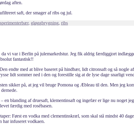
lørdag aften.
filtreret saft, der smager af ribs og jul.
Tags
sperimenter
bær
,
gløggbrygning
,
ribs
, da vi var i Berlin på julemarkedstur. Jeg fik aldrig færdiggjort indlægg
bsolut fantastisk!!
. Den endte med at blive baseret på hindbær, lidt citronsaft og så nogle 
ysse lidt sommer ned i den og forestille sig at de lyse dage snarligt vend
æsten sikker på, at jeg vil bruge Pomona og Æbleau til den. Men jeg kom
t dernede.
– en blanding af druesaft, klementinsaft og ingefær er lige nu noget je
blevet færdig med rosébasen.
o etaper: Først en vodka med clementinskræl, som skal stå mindst 40 dage
n har infuseret vodkaen.