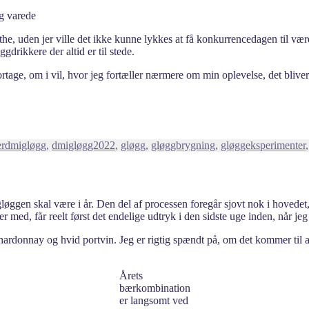
gg varede
he, uden jer ville det ikke kunne lykkes at få konkurrencedagen til være 
drikkere der altid er til stede.
tage, om i vil, hvor jeg fortæller nærmere om min oplevelse, det bliver
Tags
r
dmigløgg
,
dmigløgg2022
,
gløgg
,
gløggbrygning
,
gløggeksperimenter
gløggen skal være i år. Den del af processen foregår sjovt nok i hovede
er med, får reelt først det endelige udtryk i den sidste uge inden, når je
ardonnay og hvid portvin. Jeg er rigtig spændt på, om det kommer til at 
Årets
bærkombination
er langsomt ved