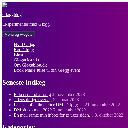
Hop
til
Gløggblog
indhold
Eksperimenter med Gløgg
Menu og widgets
Hvid Gløgg
Rød Gløgg
Blost
Gløggekstrakt
Om Gløggblog.dk
Book Marie-luise til din Gløgg event
Seneste indlæg
Et benspænd af rang
3. november 2023
Julens tidlige overtag
6. januar 2023
I en sen aftentime efter DM i Gløgg …
21. november 2022
DM slutspurten 2022
7. november 2022
En mail ramte min inbox for to uger siden…
3. oktober 2022
Kategorier