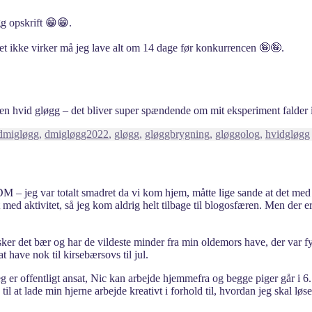
gg opskrift 😁😁.
t ikke virker må jeg lave alt om 14 dage før konkurrencen 🤪🤪.
d en hvid gløgg – det bliver super spændende om mit eksperiment falder
Tags
dmigløgg
,
dmigløgg2022
,
gløgg
,
gløggbrygning
,
gløggolog
,
hvidgløgg
 DM – jeg var totalt smadret da vi kom hjem, måtte lige sande at det med
 aktivitet, så jeg kom aldrig helt tilbage til blogosfæren. Men der er jo
elsker det bær og har de vildeste minder fra min oldemors have, der var
t have nok til kirsebærsovs til jul.
 er offentligt ansat, Nic kan arbejde hjemmefra og begge piger går i 6.
 til at lade min hjerne arbejde kreativt i forhold til, hvordan jeg skal l