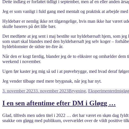
Dette indlæg er forfattet tidligt i september, men af en eller anden årsag 
Jeg er som vanligt i fuld gang med mentalt og praktisk at arbejde med 
Hyldebær er nemlig ikke ret tilgængelige, hvis man ikke har været ude i
skulle baseres på det lille bær.
Det medførte at jeg sent i maj bestilte sur hyldebærsaft hjem, som jeg 
som snart skal blandes med den hyldebærsaft jeg selv koger – forhåben
hyldeblomster de sidste tre-fire år.
Når den er kogt færdig, blander jeg de to eliksirer og omhælder dem til
weekend i november.
Ugen før kaster jeg mig så ud i at prøvebrygge, med hvad deraf følge
Jeg vender tilbage med mere brygsnak, når jeg har nyt.
Udgivet
Kategorier
Tags
3. november 2023
3. november 2023
Brygning
,
Eksperimenter
dmiglø
i
I en sen aftentime efter DM i Gløgg …
Glad, tilfreds men uden titel i 2022 … det har været en skøn dag fy
snakke om gløgg med publikum, overvældet over de vildt positive til