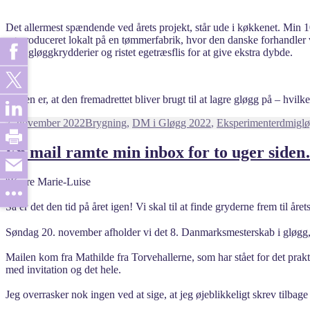
Det allermest spændende ved årets projekt, står ude i køkkenet. Min 10
og produceret lokalt på en tømmerfabrik, hvor den danske forhandler 
tilsat gløggkrydderier og ristet egetræsflis for at give ekstra dybde.
Planen er, at den fremadrettet bliver brugt til at lagre gløgg på – hvi
Udgivet
Kategorier
Tags
7. november 2022
Brygning
,
DM i Gløgg 2022
,
Eksperimenter
dmigl
i
En mail ramte min inbox for to uger side
“Kære Marie-Luise
Så er det den tid på året igen! Vi skal til at finde gryderne frem til åre
Søndag 20. november afholder vi det 8. Danmarksmesterskab i gløgg, o
Mailen kom fra Mathilde fra Torvehallerne, som har stået for det prak
med invitation og det hele.
Jeg overrasker nok ingen ved at sige, at jeg øjeblikkeligt skrev tilbag