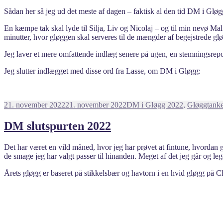
Sådan her så jeg ud det meste af dagen – faktisk al den tid DM i Glø
En kæmpe tak skal lyde til Silja, Liv og Nicolaj – og til min nevø Malt
minutter, hvor gløggen skal serveres til de mængder af begejstrede gløgg
Jeg laver et mere omfattende indlæg senere på ugen, en stemningsrepor
Jeg slutter indlægget med disse ord fra Lasse, om DM i Gløgg:
Udgivet
Kategorier
21. november 2022
21. november 2022
DM i Gløgg 2022
,
Gløggtanke
i
DM slutspurten 2022
Det har været en vild måned, hvor jeg har prøvet at fintune, hvordan 
de smage jeg har valgt passer til hinanden. Meget af det jeg går og leg
Årets gløgg er baseret på stikkelsbær og havtorn i en hvid gløgg på Ch