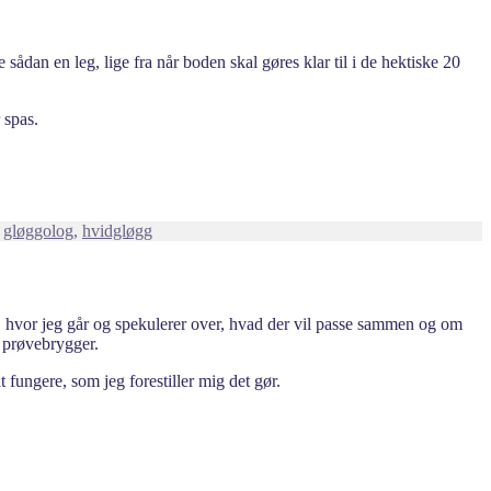
sådan en leg, lige fra når boden skal gøres klar til i de hektiske 20
 spas.
,
gløggolog
,
hvidgløgg
t, hvor jeg går og spekulerer over, hvad der vil passe sammen og om
g prøvebrygger.
fungere, som jeg forestiller mig det gør.