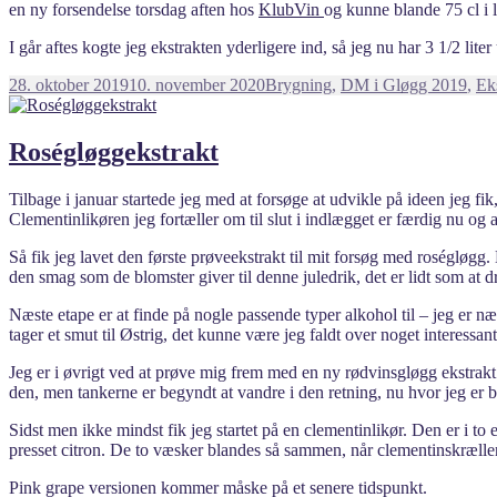
en ny forsendelse torsdag aften hos
KlubVin
og kunne blande 75 cl i 
I går aftes kogte jeg ekstrakten yderligere ind, så jeg nu har 3 1/2 liter u
Udgivet
Kategorier
28. oktober 2019
10. november 2020
Brygning
,
DM i Gløgg 2019
,
Ek
i
Roségløggekstrakt
Tilbage i januar startede jeg med at forsøge at udvikle på ideen jeg fik
Clementinlikøren jeg fortæller om til slut i indlægget er færdig nu og a
Så fik jeg lavet den første prøveekstrakt til mit forsøg med roségløgg
den smag som de blomster giver til denne juledrik, det er lidt som at dr
Næste etape er at finde på nogle passende typer alkohol til – jeg er n
tager et smut til Østrig, det kunne være jeg faldt over noget interessan
Jeg er i øvrigt ved at prøve mig frem med en ny rødvinsgløgg ekstrakt 
den, men tankerne er begyndt at vandre i den retning, nu hvor jeg er 
Sidst men ikke mindst fik jeg startet på en clementinlikør. Den er i t
presset citron. De to væsker blandes så sammen, når clementinskrælle
Pink grape versionen kommer måske på et senere tidspunkt.