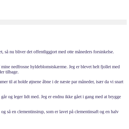
et, så nu bliver det offentliggjort med otte måneders forsinkelse.
af mine nedfrosne hyldeblomstskærme. Jeg er blevet helt fjollet med
er tilbage.
mer til at holde øjnene åbne i de næste par måneder, især da vi snart
g går og leger lidt med. Jeg er endnu ikke gået i gang med at brygge
 og så en clementinsirup, som er lavet på clementinsaft og en halv