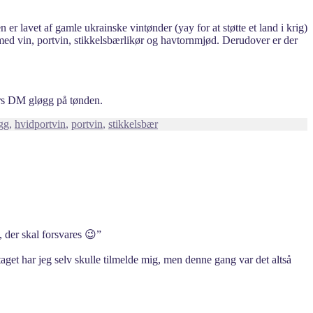
r lavet af gamle ukrainske vintønder (yay for at støtte et land i krig)
med vin, portvin, stikkelsbærlikør og havtornmjød. Derudover er der
 års DM gløgg på tønden.
gg
,
hvidportvin
,
portvin
,
stikkelsbær
 der skal forsvares 😉”
get har jeg selv skulle tilmelde mig, men denne gang var det altså