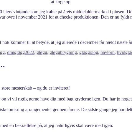
at koge op
 liters vintønde som jeg købte på årets middelaldermarked i pinsen. Den e
var ovre i november 2021 for at checke produktionen. Den er nu fyldt 
lket nok kommer til at betyde, at jeg allerede i december får hældt næste
øgg
,
dmigløgg2022
,
gløgg
,
gløggbrygning
,
gløggolog
,
havtorn
,
hvidglø
n…
ts store mesterskab – og du er inviteret!
g vi vil rigtig gerne have dig med bag gryderne igen. Du har jo noget,
tiske omkring arrangementet gennem årene. De sidste gange jeg har delta
e med en bekræftelse på, at jeg naturligvis skal være med igen: