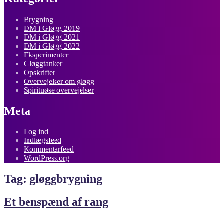
Brygning
DM i Gløgg 2019
DM i Gløgg 2021
DM i Gløgg 2022
Eksperimenter
Gløggtanker
Opskrifter
Overvejelser om gløgg
Spirituøse overvejelser
Meta
Log ind
Indlægsfeed
Kommentarfeed
WordPress.org
Tag:
gløggbrygning
Et benspænd af rang