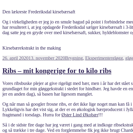
Den lækreste Frederiksdal kirsebærsaft
Og i virkeligheden er jeg jo en smule bagud på point i forbindelse me
har resulteret i, at jeg opdagede Frederiksdal sælger kirsebærsaft i 3
dag satte jeg en gryde over med kirsebærsaft, sukker, hyldeblomster
Kirsebærekstrakt in the making
Udgivet
Kategorier
Tags
26. april 2020
13. november 2020
Brygning
,
Eksperimenter
gløgg
,
glø
i
Ribs – mit kongerige for to kilo ribs
Vores ribsbuske plejer at give rigeligt med bær, men i år har det stået 
grundlaget for min gløggekstrakt i stedet for hindbær. Jeg havde en en
jer en anden dag), så basen har ligesom manglet.
Og når man så googler frosne ribs, er det ikke lige noget man kan få 
Lykkeligvis har det vist sig, at der er en økologisk bærproducent i Jyll
fragtmand i torsdags. Hurra for
Øster Lind Økobær
!!!
Så i de sidste fire dage har jeg været i gang med at indkoge ribsekstr
og så trække i tre dage. Ved en forglemmelse fik jeg ikke brugt Chardo