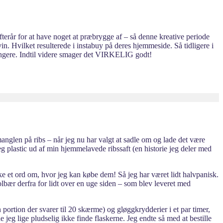
terår for at have noget at præbrygge af – så denne kreative periode
in. Hvilket resulterede i instabuy på deres hjemmeside. Så tidligere i
fungere. Indtil videre smager det VIRKELIG godt!
t manglen på ribs – når jeg nu har valgt at sadle om og lade det være
g plastic ud af min hjemmelavede ribssaft (en historie jeg deler med
ke et ord om, hvor jeg kan købe dem! Så jeg har været lidt halvpanisk.
solbær derfra for lidt over en uge siden – som blev leveret med
portion der svarer til 20 skærme) og gløggkrydderier i et par timer,
eg lige pludselig ikke finde flaskerne. Jeg endte så med at bestille