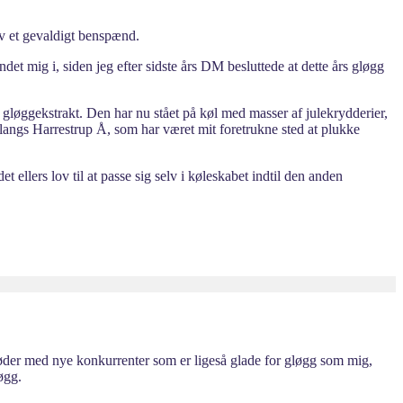
lv et gevaldigt benspænd.
det mig i, siden jeg efter sidste års DM besluttede at dette års gløgg
n gløggekstrakt. Den har nu stået på køl med masser af julekrydderier,
 langs Harrestrup Å, som har været mit foretrukne sted at plukke
 ellers lov til at passe sig selv i køleskabet indtil den anden
øder med nye konkurrenter som er ligeså glade for gløgg som mig,
øgg.